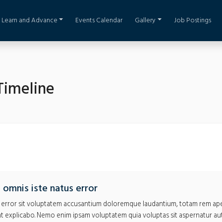
Learn and Advance
Events Calendar
Gallery
Job Postings
imeline
 omnis iste natus error
s error sit voluptatem accusantium doloremque laudantium, totam rem aper
unt explicabo. Nemo enim ipsam voluptatem quia voluptas sit aspernatur au